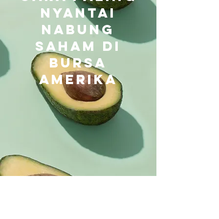
Nyantai
Nabung
Saham di
Bursa
Amerika