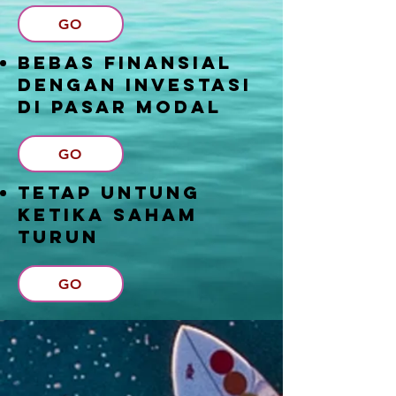
GO
Bebas Finansial
Dengan Investasi
Di Pasar Modal
GO
Tetap Untung
Ketika Saham
Turun
GO