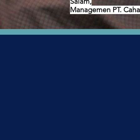
Salam,
Managemen PT. Caha