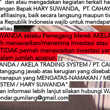
an atau mengadakan kegiatan terkait hal
a dengan Bapak HARY SUWANDA, PT. CAH
iliasinya, baik secara langsung maupun ti
a Republik Indonesia wajib untuk mendapat i
eliau.
WANDA selaku Pemegang Merek AKEL
h menawarkan/menerima investasi atau t
TIDAK pernah menawarkan investasi ya
alam jumlah apapun.
ANDA / AKELA TRADING SYSTEM / PT. C
anggung jawab atas kerugian yang disebab
ak manapun yang MENGATAS-NAMAKAN /
YSTEM / HARY SUWANDA".
an informasi lebih lanjut silakan hubungi 
endar.gumilang@gmail.com