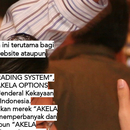
ni terutama bagi
website ataupun
RADING SYSTEM”,
“AKELA OPTIONS
 Jenderal Kekayaan
Indonesia.
akan merek “AKELA
memperbanyak dan
upun “AKELA