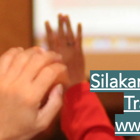
Silaka
T
ww