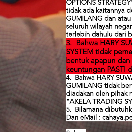
OPTIONS STRATEGY” d
tidak ada kaitanny
GUMILANG dan atau af
seluruh wilayah negar
terlebih dahulu dari b
3. Bahwa HARY SU
SYSTEM tidak perna
bentuk apapun dan 
keuntungan PASTI d
4. Bahwa HARY SUW
GUMILANG tidak bert
diadakan oleh pih
"AKELA TRADING S
5. Bilamana dibutuhk
Dan eMail :
cahaya.p