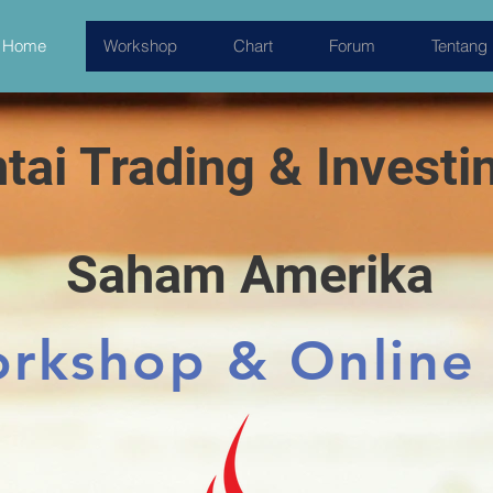
Home
Workshop
Chart
Forum
Tentang
tai Trading & Investi
Saham Amerika
orkshop & Online