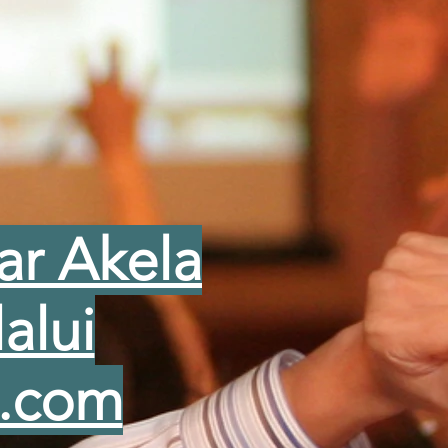
ar Akela
alui
i.com