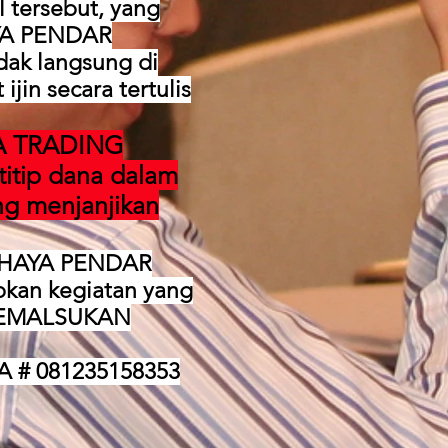
 tersebut, yang
AYA PENDAR
dak langsung di
jin secara tertulis
A TRADING
itip dana dalam
ng menjanjikan
AHAYA PENDAR
kan kegiatan yang
 MEMALSUKAN
WA # 081235158353