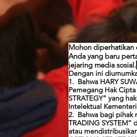
Mohon diperhatikan 
Anda yang baru perta
jejaring media sosial.
Dengan ini diumumkan
1. Bahwa HARY SUW
Pemegang Hak Cipt
STRATEGY” yang hak-h
Intelektual Kementer
2. Bahwa bagi piha
TRADING SYSTEM” d
atau mendistribusi