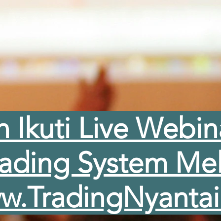
n Ikuti Live Webin
rading System Mel
w.TradingNyanta